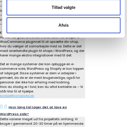
– Mere brugervenligt for slutbrugeren.
– Har mange integrationer med diverse
Tillad valgte
shopfunktioner (Automatisk bogføring f.eks.)
– Bredt udvalg af Apps der kan gøre dine brugeres
shopoplevelse bedre.
– Fungerer super dynamisk med alle dine varedata.
Afvis
Kører du et
lavt budget
og har ikke mange produkter,
så kan du godt anvende WordPress. Her bruger vi
WooCommerce pluginnet til at opsætte din shop,
hvis du vælger at samarbejde med os. Dette er det
mest anerkendte plugin til shops i WordPress, og der
hører mange ekstra integrationer med til det.
Det er mange systemer der kan opbygge en e-
commerce side, WordPress og Shopify er kun toppen
af isbjerget. Disse systemer er dem vi arbejder i
primært, da de er de mest brugervenlige, også for
personer der ikke har erfaring med kodning.
Hvis du stadig er i tvivl, kan du altid kontakte os – Vi
står klar til at hjælpe.
kontakt@nemdigital.dk
Hvor lang tid tager det at lave en
WordPress side?
Dette varierer meget ud fra projektets omfang. Vi
bruger i gennemsnit 20-30 timer på en hjemmeside.