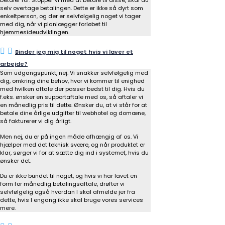
betaler for. Stopper vi med at betale til disse, skal du
selv overtage betalingen. Dette er ikke så dyrt som
enkeltperson, og der er selvfølgelig noget vi tager
med dig, når vi planlægger forløbet til
hjemmesideudviklingen.
Binder jeg mig til noget hvis vi laver et
arbejde?
Som udgangspunkt, nej. Vi snakker selvfølgelig med
dig, omkring dine behov, hvor vi kommer til enighed
med hvilken aftale der passer bedst til dig. Hvis du
f.eks. ønsker en supportaftale med os, så aftaler vi
en månedlig pris til dette. Ønsker du, at vi står for at
betale dine årlige udgifter til webhotel og domæne,
så fakturerer vi dig årligt.
Men nej, du er på ingen måde afhængig af os. Vi
hjælper med det teknisk svære, og når produktet er
klar, sørger vi for at sætte dig ind i systemet, hvis du
ønsker det.
Du er ikke bundet til noget, og hvis vi har lavet en
form for månedlig betalingsaftale, drøfter vi
selvfølgelig også hvordan I skal afmelde jer fra
dette, hvis I engang ikke skal bruge vores services
mere.