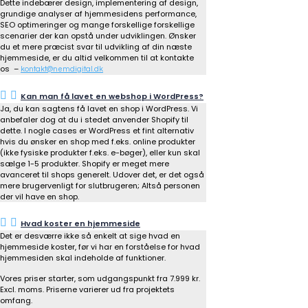
Dette indebærer design, implementering af design,
grundige analyser af hjemmesidens performance,
SEO optimeringer og mange forskellige forskellige
scenarier der kan opstå under udviklingen. Ønsker
du et mere præcist svar til udvikling af din næste
hjemmeside, er du altid velkommen til at kontakte
os –
kontakt@nemdigital.dk
Kan man få lavet en webshop i WordPress?
Ja, du kan sagtens få lavet en shop i WordPress. Vi
anbefaler dog at du i stedet anvender Shopify til
dette. I nogle cases er WordPress et fint alternativ
hvis du ønsker en shop med f.eks. online produkter
(ikke fysiske produkter f.eks. e-bøger), eller kun skal
sælge 1-5 produkter. Shopify er meget mere
avanceret til shops generelt. Udover det, er det også
mere brugervenligt for slutbrugeren; Altså personen
der vil have en shop.
Hvad koster en hjemmeside
Det er desværre ikke så enkelt at sige hvad en
hjemmeside koster, før vi har en forståelse for hvad
hjemmesiden skal indeholde af funktioner.
Vores priser starter, som udgangspunkt fra 7.999 kr.
Excl. moms. Priserne varierer ud fra projektets
omfang.