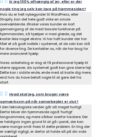
Er jeg 100% afhængig af jer, eller er der
nogle ting jeg selv kan lave på hjemmesiden?
Hvis du er helt nybegynder til WordPress, eller
Shopify, kan det hele godt virke en smule
overvældende. Ønsker vores kunder en kort
gennemgang af de mest basale funktioner på
hjemmesiden, så hjælper vi med glæde, og det
koster ikke noget ekstra. Vi har haft kunder der har
fået et så godt indblik i systemet, at de selv kan stå
for diverse ting. De kontakter os, når de har brug for
mere avanceret hjælp.
Vores anbefaling er dog at få professionel hjælp til
større opgaver, da systemet godt kan give større fejl.
Dette kan i sidste ende, ende med at koste dig mere,
end hvis du have betalt nogle til at gøre det fra
start.
Hvad skal jeg, som bruger være
opmærksom på når samarbejdet er slut?
I den teknologiske verden går alt meget hurtigt.
Derfor bliver din hjemmeside også ‘hurtigt’
langsommere, og mere sårbar overfor hackere. Der
er heldigvis ingen grund til at gå i panik, der kan
være mange små-fixes til dette problem. En ting der
er særligt vigtigt, er derfor at holde alt på din side
opdateret.