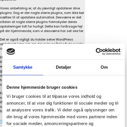
Vores anbefaling er, at du jævnligt opdaterer dine
plugins. Dog er der nogle større plugins, som ikke bør
sættes til at opdatere automatisk. Desværre er det
sådan at nogle større plugins fremskyder deres
opdateringer lidt for hurtigt. Dette kan forårsage fejl
på din hjemmeside, som vi desværre har set ske før.
Det er også vigtigt du holder selve WordPress
opdateret. Læs evt. om der er bugs/fejl på de nyeste
opdateringer, gennem forskellige forums på nettet.
Et andet tip: tag back-ups af og til, evt. hver md.
Der er flere måder at tage back-ups på – Du spørger
endelig bare hvis du er i tvivl om hvordan det skal
Samtykke
Detaljer
Om
gøres. Du kan også finde løsninger, som laver
automatiske back-ups hver måned. Disse løsninger
hører sommetider med til den hosting man kører,
som en service de tilbyder.
Denne hjemmeside bruger cookies
Er du stadig i tvivl om hvad du skal gøre i sådan en
Vi bruger cookies til at tilpasse vores indhold og
situation, står vi klar til at guide dig helt gratis.
Ønsker du at dette er helt ude fra dit ansvar, kan vi
annoncer, til at vise dig funktioner til sociale medier og til
også lave en supportaftale sammen, eller aftale en
at analysere vores trafik. Vi deler også oplysninger om
fast timepris.
din brug af vores hjemmeside med vores partnere inden
Hvad skal jeg vælge af CMS system til min
for sociale medier, annonceringspartnere og